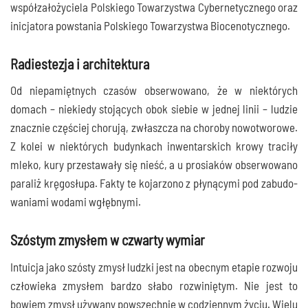
współ­za­ło­ży­cie­la Pol­skie­go Towa­rzy­stwa Cyber­ne­tycz­ne­go oraz
ini­cja­to­ra powsta­nia Pol­skie­go Towa­rzy­stwa Biocenotycznego.
Radiestezja i architektura
Od nie­pa­mięt­nych cza­sów obser­wo­wa­no, że w nie­któ­rych
domach – nie­kie­dy sto­ją­cych obok sie­bie w jed­nej linii – ludzie
znacz­nie czę­ściej cho­ru­ją, zwłasz­cza na cho­ro­by nowo­two­ro­we.
Z kolei w nie­któ­rych budyn­kach inwen­tar­skich kro­wy tra­ci­ły
mle­ko, kury prze­sta­wa­ły się nieść, a u pro­sia­ków obser­wo­wa­no
para­liż krę­go­słu­pa. Fak­ty te koja­rzo­no z pły­ną­cy­mi pod zabu­do­
wa­nia­mi woda­mi wgłębnymi.
Szóstym zmysłem w czwarty wymiar
Intu­icja jako szó­sty zmysł ludz­ki jest na obec­nym eta­pie roz­wo­ju
czło­wie­ka zmy­słem bar­dzo sła­bo roz­wi­nię­tym. Nie jest to
bowiem zmysł uży­wa­ny powszech­nie w codzien­nym życiu. Wie­lu