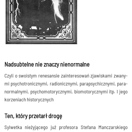
Nadsubtelne nie znaczy nienormalne
Czy­li o swo­istym rene­san­sie zain­te­re­so­wań zja­wi­ska­mi zwa­ny­
mi psy­cho­tro­nicz­ny­mi, radio­nicz­ny­mi, parap­sy­chicz­ny­mi, para­
nor­mal­ny­mi, psy­cho­mo­to­rycz­ny­mi, bio­mo­to­rycz­ny­mi itp. I jego
korze­niach historycznych
Ten, który przetarł drogę
Syl­wet­ka nie­ży­ją­ce­go już pro­fe­so­ra Ste­fa­na Man­czar­skie­go