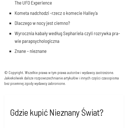
The UFO Experience
Kome­ta nad­cho­dzi ‑rzecz o kome­cie Halley’a
Dla­cze­go w nocy jest ciemno?
Wyrocz­nia kaba­ły według Sepha­rie­la czy­li roz­ryw­ka pra­
wie parapsychologiczna
Zna­ne – nie­zna­ne
Gdzie kupić Nieznany Świat?