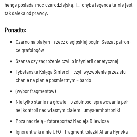
hen­ge posia­da moc cza­ro­dziej­ską. I… chy­ba legen­da ta nie jest
tak dale­ka od prawdy.
Ponadto:
Czar­no na bia­łym – rzecz o egip­skiej bogi­ni Seszat patron­
ce grafologów
Szan­sa czy zagro­że­nie czy­li o inży­nie­rii genetycznej
Tybe­tań­ska Księ­ga Śmier­ci – czy­li wyzwo­le­nie przez słu­
cha­nie na pla­nie pośmiert­nym – bardo
(wybór frag­men­tów)
Nie tyl­ko sta­nie na gło­wie – o zdol­no­ści spra­wo­wa­nia peł­
nej kon­tro­li nad wła­snym cia­łem i umysłemhotroniki
Poza nadzie­ją – foto­re­por­taż Macie­ja Bilewicza
Igno­rant w kra­inie UFO – frag­ment książ­ki Alla­na Hyne­ka