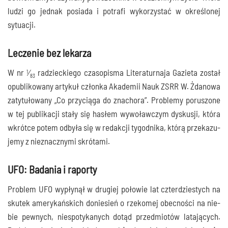
ludzi go jed­nak posia­da i potra­fi wyko­rzy­stać w okre­ślo­nej
sytuacji.
Leczenie bez lekarza
W nr
⁄
radziec­kie­go cza­so­pi­sma Lite­ra­tur­na­ja Gazie­ta został
1
83
opu­bli­ko­wa­ny arty­kuł człon­ka Aka­de­mii Nauk ZSRR W. Żda­no­wa
zaty­tu­ło­wa­ny „Co przy­cią­ga do zna­cho­ra”. Pro­ble­my poru­szo­ne
w tej publi­ka­cji sta­ły się hasłem wywo­ław­czym dys­ku­sji, któ­ra
wkrót­ce potem odby­ła się w redak­cji tygo­dni­ka, któ­rą prze­ka­zu­
je­my z nie­znacz­ny­mi skrótami.
UFO: Badania i raporty
Pro­blem UFO wypły­nął w dru­giej poło­wie lat czter­dzie­stych na
sku­tek ame­ry­kań­skich donie­sień o rze­ko­mej obec­no­ści na nie­
bie pew­nych, nie­spo­ty­ka­nych dotąd przed­mio­tów lata­ją­cych.