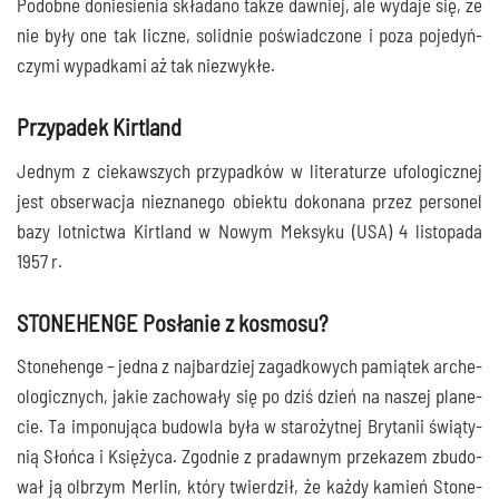
Podob­ne donie­sie­nia skła­da­no tak­że daw­niej, ale wyda­je się, że
nie były one tak licz­ne, solid­nie poświad­czo­ne i poza poje­dyń­
czy­mi wypad­ka­mi aż tak niezwykłe.
Przypadek Kirtland
Jed­nym z cie­kaw­szych przy­pad­ków w lite­ra­tu­rze ufo­lo­gicz­nej
jest obser­wa­cja nie­zna­ne­go obiek­tu doko­na­na przez per­so­nel
bazy lot­nic­twa Kir­tland w Nowym Mek­sy­ku (USA) 4 listo­pa­da
1957 r.
STONEHENGE Posłanie z kosmosu?
Sto­ne­hen­ge – jed­na z naj­bar­dziej zagad­ko­wych pamią­tek arche­
olo­gicz­nych, jakie zacho­wa­ły się po dziś dzień na naszej pla­ne­
cie. Ta impo­nu­ją­ca budow­la była w sta­ro­żyt­nej Bry­ta­nii świą­ty­
nią Słoń­ca i Księ­ży­ca. Zgod­nie z pra­daw­nym prze­ka­zem zbu­do­
wał ją olbrzym Mer­lin, któ­ry twier­dził, że każ­dy kamień Sto­ne­