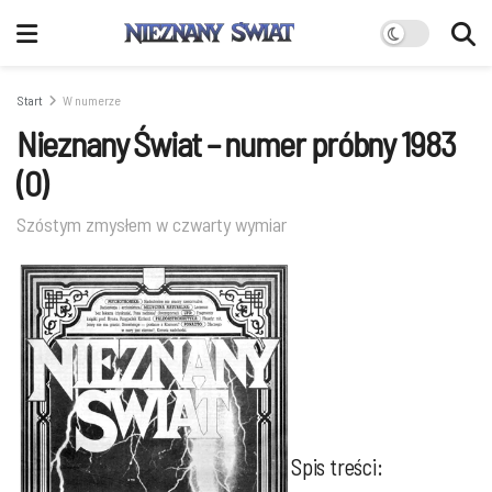
Start
W numerze
Nieznany Świat – numer próbny 1983
(0)
Szóstym zmysłem w czwarty wymiar
Spis tre­ści: