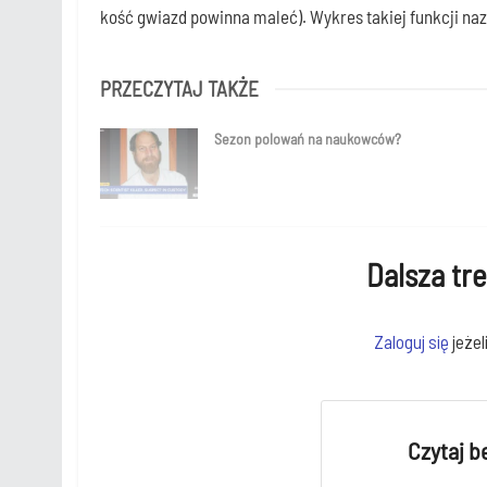
kość gwiazd powin­na maleć). Wykres takiej funk­cji nazy­
PRZECZYTAJ TAKŻE
Sezon polowań na naukowców?
Dalsza tre
Zalo­guj się
jeże­l
Czytaj b