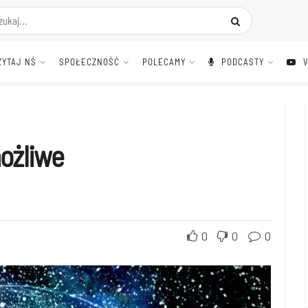
ZYTAJ NŚ
SPOŁECZNOŚĆ
POLECAMY
PODCASTY
ożliwe
0
0
0