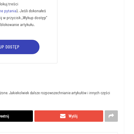
o­kuj treści
ne pyta­nia
). Jeśli doko­na­łeś
k­nij w przy­cisk „Wykup dostęp”
blo­ko­wa­nie artykułu.
UP DOSTĘP
eetnij
Wyślij