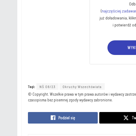
Odbl
(
naj­czę­ściej zada­wa­
już doła­do­wa­nia, kli
i potwierdź od
WYK
Tagi:
NŚ 08/23
Okruchy Wszechświata
Podziel się
Tw