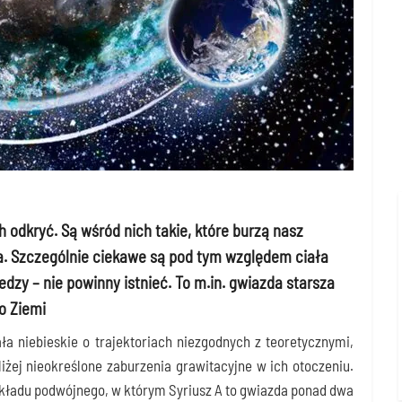
odkryć. Są wśród nich takie, które burzą nasz
. Szczególnie ciekawe są pod tym względem ciała
dzy – nie powinny istnieć. To m.in. gwiazda starsza
o Ziemi
ła nie­bie­skie o tra­jek­to­riach nie­zgod­nych z teo­re­tycz­ny­mi,
żej nie­okre­ślo­ne zabu­rze­nia gra­wi­ta­cyj­ne w ich oto­cze­niu.
 ukła­du podwój­ne­go, w któ­rym Syriusz A to gwiaz­da ponad dwa