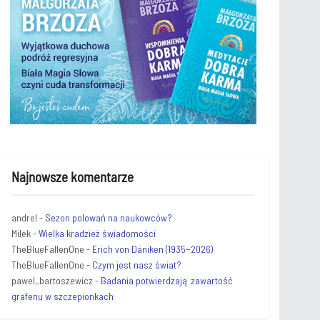
Najnowsze komentarze
andrel
-
Sezon polowań na naukowców?
Milek
-
Wielka kradzież świadomości
TheBlueFallenOne
-
Erich von Däniken (1935−2026)
TheBlueFallenOne
-
Czym jest nasz świat?
pawel_bartoszewicz
-
Badania potwierdzają zawartość
grafenu w szczepionkach