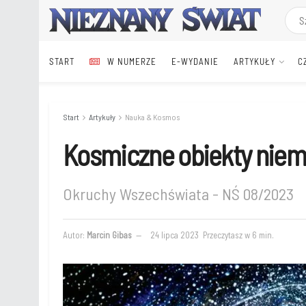
START
W NUMERZE
E‑WYDANIE
ARTYKUŁY
C
Start
Artykuły
Nauka & Kosmos
Kosmiczne obiekty niem
Okruchy Wszechświata - NŚ 08/2023
Autor:
Marcin Gibas
24 lipca 2023
Przeczytasz w 6 min.