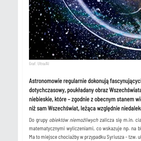
Graf. Ultra/AI
Astronomowie regularnie dokonują fascynujących 
dotychczasowy, poukładany obraz Wszechświata
niebieskie, które – zgodnie z obecnym stanem wie
niż sam Wszechświat, leżąca względnie niedalek
Do gru­py
obiek­tów nie­moż­li­wych
zali­cza się m.in. cia­
mate­ma­tycz­ny­mi wyli­cze­nia­mi, co wska­zu­je np. na bli­
Ma to miej­sce cho­ciaż­by w przy­pad­ku Syriu­sza – tzw.