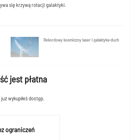
wa się krzy­wą rota­cji galaktyki.
Rekordowy kosmiczny laser i galaktyka-duch
ść jest płatna
i już wyku­pi­łeś dostęp.
ez ograniczeń