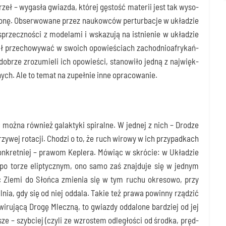
rzeł – wyga­sła gwiaz­da, któ­rej gęstość mate­rii jest tak wyso­
tonę. Obser­wo­wa­ne przez naukow­ców per­tur­ba­cje w ukła­dzie
przecz­no­ści z mode­la­mi i wska­zu­ją na ist­nie­nie w ukła­dzie
iał prze­cho­wy­wać w swo­ich opo­wie­ściach zachod­nio­afry­kań­
brze zro­zu­mie­li ich opo­wie­ści, sta­no­wi­ło jed­ną z naj­więk­
z­nych. Ale to temat na zupeł­nie inne opracowanie.
moż­na rów­nież galak­ty­ki spi­ral­ne. W jed­nej z nich – Dro­dze
zy­wej rota­cji. Cho­dzi o to, że ruch wiro­wy w ich przy­pad­kach
on­kret­niej – pra­wom Keple­ra. Mówiąc w skró­cie: w Ukła­dzie
po torze elip­tycz­nym, ono samo zaś znaj­du­je się w jed­nym
ść Zie­mi do Słoń­ca zmie­nia się w tym ruchu okre­so­wo, przy
l­nia, gdy się od niej odda­la. Takie też pra­wa powin­ny rzą­dzić
wiru­ją­cą Dro­gę Mlecz­ną, to gwiaz­dy odda­lo­ne bar­dziej od jej
sze – szyb­ciej (czy­li ze wzro­stem odle­gło­ści od środ­ka, pręd­