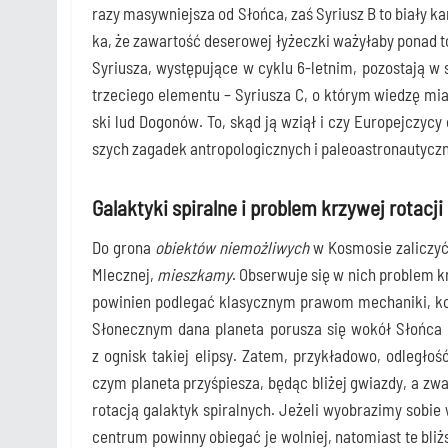
razy masyw­niej­sza od Słoń­ca, zaś Syriusz B to bia­ły ka
ka, że zawar­tość dese­ro­wej łyżecz­ki waży­ła­by ponad 
Syriu­sza, wystę­pu­ją­ce w cyklu 6‑letnim, pozo­sta­ją w s
trze­cie­go ele­men­tu – Syriu­sza C, o któ­rym wie­dzę m
ski lud Dogo­nów. To, skąd ją wziął i czy Euro­pej­czy­cy do
szych zaga­dek antro­po­lo­gicz­nych i pale­oastro­nau­tyc
Galaktyki spiralne i problem krzywej rotacji
Do gro­na
obiek­tów nie­moż­li­wych
w Kosmo­sie zali­czyć 
Mlecz­nej,
miesz­ka­my
. Obser­wu­je się w nich pro­blem kr
powi­nien pod­le­gać kla­sycz­nym pra­wom mecha­ni­ki, k
Sło­necz­nym dana pla­ne­ta poru­sza się wokół Słoń­ca 
z ognisk takiej elip­sy. Zatem, przy­kła­do­wo, odle­gło
czym pla­ne­ta przy­śpie­sza, będąc bli­żej gwiaz­dy, a zwa
rota­cją galak­tyk spi­ral­nych. Jeże­li wyobra­zi­my sobie 
cen­trum powin­ny obie­gać je wol­niej, nato­miast te bliż­