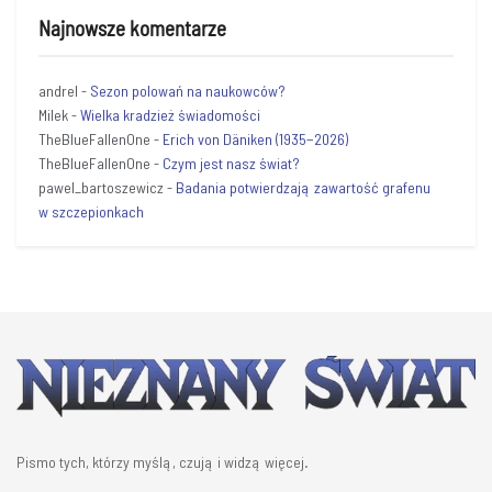
Najnowsze komentarze
andrel
-
Sezon polowań na naukowców?
Milek
-
Wielka kradzież świadomości
TheBlueFallenOne
-
Erich von Däniken (1935−2026)
TheBlueFallenOne
-
Czym jest nasz świat?
pawel_bartoszewicz
-
Badania potwierdzają zawartość grafenu
w szczepionkach
Pismo tych, którzy myślą, czują i widzą więcej.