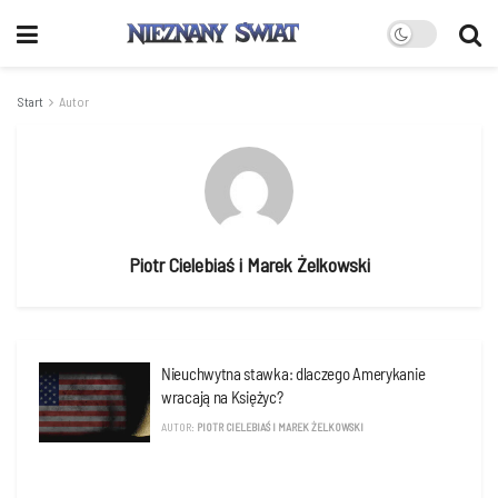
Start
Autor
Piotr Cielebiaś i Marek Żelkowski
Nieuchwytna stawka: dlaczego Amerykanie
wracają na Księżyc?
AUTOR:
PIOTR CIELEBIAŚ I MAREK ŻELKOWSKI