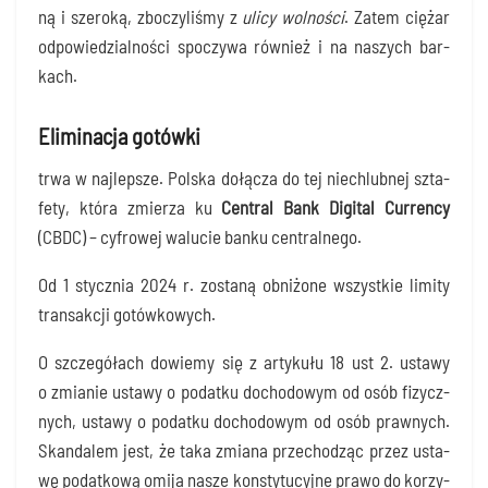
ną i sze­ro­ką, zbo­czy­li­śmy z
uli­cy wol­no­ści
. Zatem cię­żar
odpo­wie­dzial­no­ści spo­czy­wa rów­nież i na naszych bar­
kach.
Eliminacja gotówki
trwa w naj­lep­sze. Pol­ska dołą­cza do tej nie­chlub­nej szta­
fe­ty, któ­ra zmie­rza ku
Cen­tral Bank Digi­tal Cur­ren­cy
(
CBDC) – cyfro­wej walu­cie ban­ku centralnego.
Od 1 stycz­nia 2024 r. zosta­ną obni­żo­ne wszyst­kie limi­ty
trans­ak­cji gotówkowych.
O szcze­gó­łach dowie­my się z arty­ku­łu 18 ust 2. usta­wy
o zmia­nie usta­wy o podat­ku docho­do­wym od osób fizycz­
nych, usta­wy o podat­ku docho­do­wym od osób praw­nych.
Skan­da­lem jest, że taka zmia­na prze­cho­dząc przez usta­
wę podat­ko­wą omi­ja nasze kon­sty­tu­cyj­ne pra­wo do korzy­