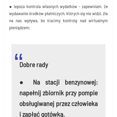
● lep­sza kon­tro­la wła­snych wydat­ków – zapew­niam, że
wyda­wa­nie środ­ków płat­ni­czych, któ­rych się nie widzi, źle
na nas wpły­wa, bo tra­ci­my kon­tro­lę nad wir­tu­al­nym
pieniądzem;
Dobre rady
● Na sta­cji ben­zy­no­wej:
napeł­nij zbior­nik przy pom­pie
obsłu­gi­wa­nej przez czło­wie­ka
i zapłać gotówką.