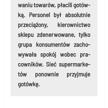
wa­niu towa­rów, pła­ci­li gotów­
ką. Per­so­nel był abso­lut­nie
prze­cią­żo­ny, kie­row­nic­two
skle­pu zde­ner­wo­wa­ne, tyl­ko
gru­pa kon­su­men­tów zacho­
wy­wa­ła spo­kój wobec pra­
cow­ni­ków. Sieć super­mar­ke­
tów ponow­nie przyj­mu­je
gotówkę.