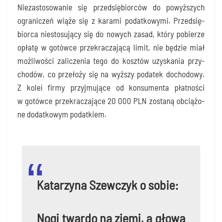
Nie­za­sto­so­wa­nie się przed­się­bior­ców do powyż­szych
ogra­ni­czeń wią­że się z kara­mi podat­ko­wy­mi. Przed­się­
bior­ca nie­sto­su­ją­cy się do nowych zasad, któ­ry pobie­rze
opła­tę w gotów­ce prze­kra­cza­ją­cą limit, nie będzie miał
moż­li­wo­ści zali­cze­nia tego do kosz­tów uzy­ska­nia przy­
cho­dów, co prze­ło­ży się na wyż­szy poda­tek docho­do­wy.
Z kolei fir­my przyj­mu­ją­ce od kon­su­men­ta płat­no­ści
w gotów­ce prze­kra­cza­ją­ce 20 000 PLN zosta­ną obcią­żo­
ne dodat­ko­wym podatkiem.
Kata­rzy­na Szew­czyk o sobie:
Nogi twar­do na zie­mi, a gło­wa