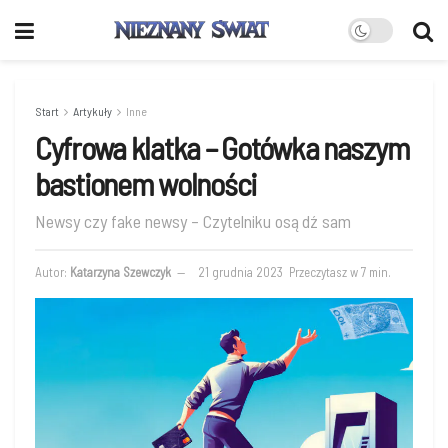
Start
Artykuły
Inne
Cyfrowa klatka – Gotówka naszym
bastionem wolności
Newsy czy fake newsy – Czytelniku osądź sam
Autor:
Katarzyna Szewczyk
21 grudnia 2023
Przeczytasz w 7 min.