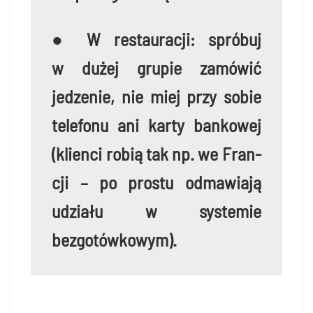
● W restau­ra­cji: spró­buj
w dużej gru­pie zamó­wić
jedze­nie, nie miej przy sobie
tele­fo­nu ani kar­ty ban­ko­wej
(klien­ci robią tak np. we Fran­
cji – po pro­stu odma­wia­ją
udzia­łu w sys­te­mie
bezgotówkowym).