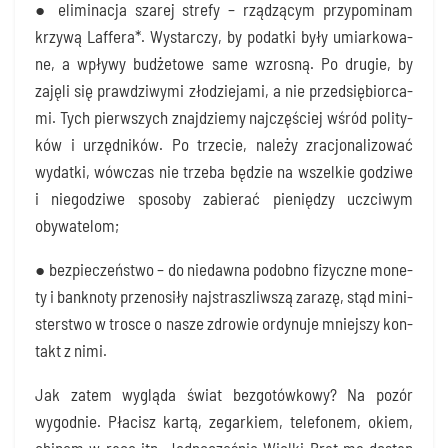
● eli­mi­na­cja sza­rej stre­fy – rzą­dzą­cym przy­po­mi­nam
krzy­wą Laf­fe­ra*. Wystar­czy, by podat­ki były umiar­ko­wa­
ne, a wpły­wy budże­to­we same wzro­sną. Po dru­gie, by
zaję­li się praw­dzi­wy­mi zło­dzie­ja­mi, a nie przed­się­bior­ca­
mi. Tych pierw­szych znaj­dzie­my naj­czę­ściej wśród poli­ty­
ków i urzęd­ni­ków. Po trze­cie, nale­ży zra­cjo­na­li­zo­wać
wydat­ki, wów­czas nie trze­ba będzie na wszel­kie godzi­we
i nie­go­dzi­we spo­so­by zabie­rać pie­nię­dzy uczci­wym
obywatelom;
● bez­pie­czeń­stwo – do nie­daw­na podob­no fizycz­ne mone­
ty i bank­no­ty prze­no­si­ły naj­strasz­liw­szą zara­zę, stąd mini­
ster­stwo w tro­sce o nasze zdro­wie ordy­nu­je mniej­szy kon­
takt z nimi.
Jak zatem wyglą­da świat bez­go­tów­ko­wy? Na pozór
wygod­nie. Pła­cisz kar­tą, zegar­kiem, tele­fo­nem, okiem,