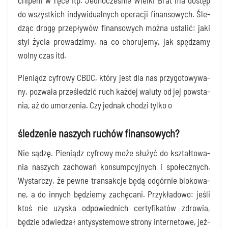
chi­pem w ręce itp. Jed­no­cze­śnie Wiel­ki Brat ma dostęp
do wszyst­kich indy­wi­du­al­nych ope­ra­cji finan­so­wych. Śle­
dząc dro­gę prze­pły­wów finan­so­wych moż­na usta­lić: jaki
styl życia pro­wa­dzi­my, na co cho­ru­je­my, jak spę­dza­my
wol­ny czas itd.
Pie­niądz cyfro­wy CBDC, któ­ry jest dla nas przy­go­to­wy­wa­
ny, pozwa­la prze­śle­dzić ruch każ­dej walu­ty od jej powsta­
nia, aż do umo­rze­nia. Czy jed­nak cho­dzi tyl­ko o
śledzenie naszych ruchów finansowych?
Nie sądzę. Pie­niądz cyfro­wy może słu­żyć do kształ­to­wa­
nia naszych zacho­wań kon­sump­cyj­nych i spo­łecz­nych.
Wystar­czy, że pew­ne trans­ak­cje będą odgór­nie blo­ko­wa­
ne, a do innych będzie­my zachę­ca­ni. Przy­kła­do­wo: jeśli
ktoś nie uzy­ska odpo­wied­nich cer­ty­fi­ka­tów zdro­wia,
będzie odwie­dzał anty­sys­te­mo­we stro­ny inter­ne­to­we, jeź­