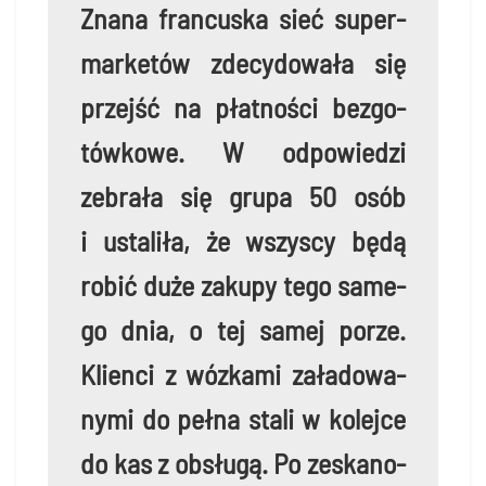
Zna­na fran­cu­ska sieć super­
mar­ke­tów zde­cy­do­wa­ła się
przejść na płat­no­ści bez­go­
tów­ko­we. W odpo­wie­dzi
zebra­ła się gru­pa 50 osób
i usta­li­ła, że wszy­scy będą
robić duże zaku­py tego same­
go dnia, o tej samej porze.
Klien­ci z wóz­ka­mi zała­do­wa­
ny­mi do peł­na sta­li w kolej­ce
do kas z obsłu­gą. Po zeska­no­