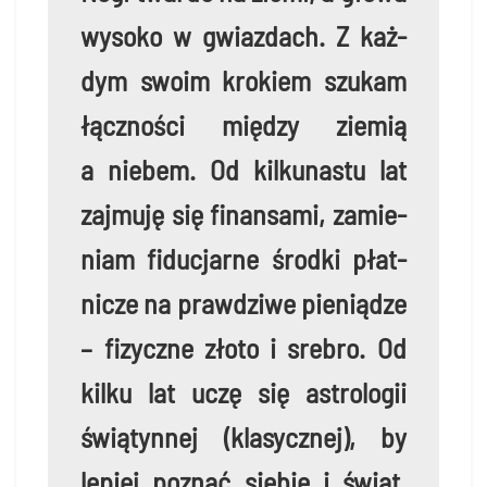
wyso­ko w gwiaz­dach. Z każ­
dym swo­im kro­kiem szu­kam
łącz­no­ści mię­dzy zie­mią
a nie­bem. Od kil­ku­na­stu lat
zaj­mu­ję się finan­sa­mi, zamie­
niam fidu­cjar­ne środ­ki płat­
ni­cze na praw­dzi­we pie­nią­dze
– fizycz­ne zło­to i sre­bro. Od
kil­ku lat uczę się astro­lo­gii
świą­tyn­nej (kla­sycz­nej), by
lepiej poznać sie­bie i świat.