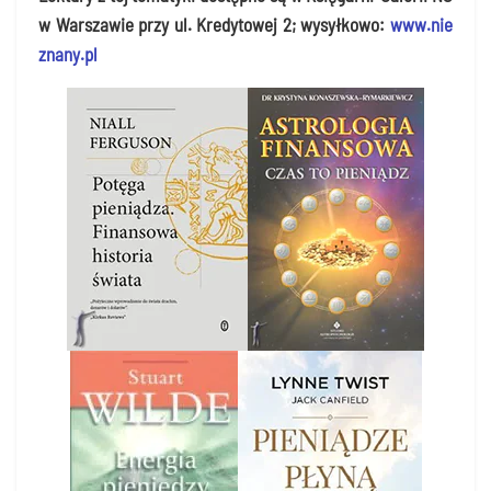
w War­sza­wie przy ul. Kre­dy­to­wej 2; wysył­ko­wo:
www​.nie​
zna​ny​.pl