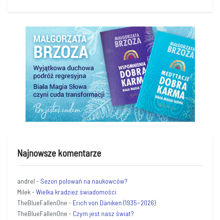
Najnowsze komentarze
andrel
-
Sezon polowań na naukowców?
Milek
-
Wielka kradzież świadomości
TheBlueFallenOne
-
Erich von Däniken (1935−2026)
TheBlueFallenOne
-
Czym jest nasz świat?