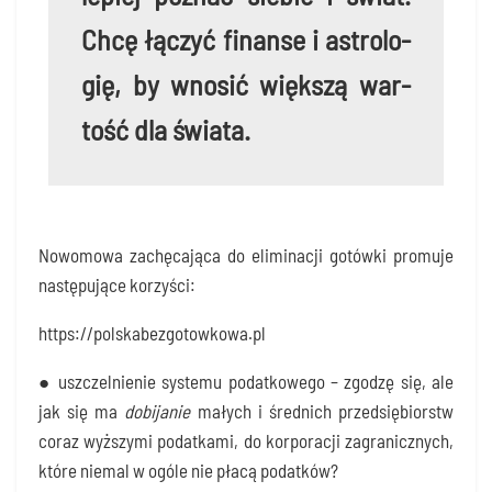
Chcę łączyć finan­se i astro­lo­
gię, by wno­sić więk­szą war­
tość dla świata.
Nowo­mo­wa zachę­ca­ją­ca do eli­mi­na­cji gotów­ki pro­mu­je
nastę­pu­ją­ce korzyści:
https://​pol​ska​be​zgo​tow​ko​wa​.pl
● uszczel­nie­nie sys­te­mu podat­ko­we­go – zgo­dzę się, ale
jak się ma
dobi­ja­nie
małych i śred­nich przed­się­biorstw
coraz wyż­szy­mi podat­ka­mi, do kor­po­ra­cji zagra­nicz­nych,
któ­re nie­mal w ogó­le nie pła­cą podatków?