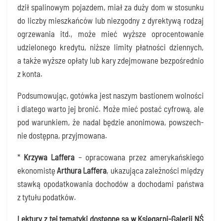
dził spa­li­no­wym pojaz­dem, miał za duży dom w sto­sun­ku
do licz­by miesz­kań­ców lub nie­zgod­ny z dyrek­ty­wą rodzaj
ogrze­wa­nia itd., może mieć wyż­sze opro­cen­to­wa­nie
udzie­lo­ne­go kre­dy­tu, niż­sze limi­ty płat­no­ści dzien­nych,
a tak­że wyż­sze opła­ty lub kary zdej­mo­wa­ne bez­po­śred­nio
z konta.
Pod­su­mo­wu­jąc, gotów­ka jest naszym bastio­nem wol­no­ści
i dla­te­go war­to jej bro­nić. Może mieć postać cyfro­wą, ale
pod warun­kiem, że nadal będzie ano­ni­mo­wa, powszech­
nie dostęp­na, przyjmowana.
*
Krzy­wa
Laf­fe­ra
–
opra­co­wa­na przez ame­ry­kań­skie­go
eko­no­mi­stę
Arthu­ra Laf­fe­ra
, uka­zu­ją­ca zależ­no­ści mię­dzy
staw­ką opo­dat­ko­wa­nia docho­dów a docho­da­mi pań­stwa
z tytu­łu podatków.
Lek­tu­ry z tej tema­ty­ki dostęp­ne są w Księ­gar­ni-Gale­rii NŚ