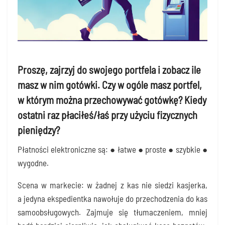
Proszę, zajrzyj do swojego portfela i zobacz ile
masz w nim gotówki. Czy w ogóle masz portfel,
w którym można przechowywać gotówkę? Kiedy
ostatni raz płaciłeś/łaś przy użyciu fizycznych
pieniędzy?
Płat­no­ści elek­tro­nicz­ne są: ● łatwe ● pro­ste ● szyb­kie ●
wygodne.
Sce­na w mar­ke­cie: w żad­nej z kas nie sie­dzi kasjer­ka,
a jedy­na eks­pe­dient­ka nawo­łu­je do prze­cho­dze­nia do kas
samo­ob­słu­go­wych. Zaj­mu­je się tłu­ma­cze­niem, mniej