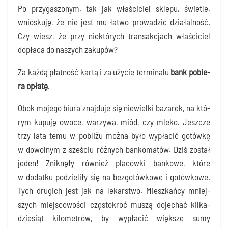
Po przy­ga­szo­nym, tak jak wła­ści­ciel skle­pu, świe­tle,
wnio­sku­ję, że nie jest mu łatwo pro­wa­dzić dzia­łal­ność.
Czy wiesz, że przy nie­któ­rych trans­ak­cjach wła­ści­ciel
dopła­ca do naszych zakupów?
Za każ­dą płat­ność kar­tą i za uży­cie ter­mi­na­lu
bank pobie­
ra opła­tę
.
Obok moje­go biu­ra znaj­du­je się nie­wiel­ki baza­rek, na któ­
rym kupu­ję owo­ce, warzy­wa, miód, czy mle­ko. Jesz­cze
trzy lata temu w pobli­żu moż­na było wypła­cić gotów­kę
w dowol­nym z sze­ściu róż­nych ban­ko­ma­tów. Dziś został
jeden! Znik­nę­ły rów­nież pla­ców­ki ban­ko­we, któ­re
w dodat­ku podzie­li­ły się na bez­go­tów­ko­we i gotów­ko­we.
Tych dru­gich jest jak na lekar­stwo. Miesz­kań­cy mniej­
szych miej­sco­wo­ści czę­sto­kroć muszą doje­chać kil­ka­
dzie­siąt kilo­me­trów, by wypła­cić więk­sze sumy