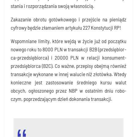
sta­nia i roz­po­rzą­dza­nia swo­ją własnością.
Zaka­za­nie obro­tu gotów­ko­we­go i przej­ście na pie­niądz
cyfro­wy będzie zła­ma­niem arty­ku­łu 227 Kon­sty­tu­cji RP!
Wspo­mnia­ne limi­ty, któ­re wej­dą w życie już od począt­ku
nowe­go roku to 8000 PLN w trans­ak­cji B2B (przed­się­bior­
ca-przed­się­bior­ca) i 20000 PLN w rela­cji kon­su­ment-
przed­się­bior­ca (B2C). Co waż­ne, prze­pi­sy obej­mą rów­nież
trans­ak­cje wyko­na­ne w innej walu­cie niż zło­tów­ka. Wte­dy
koniecz­ne jest zasto­so­wa­nie śred­nie­go kur­su walut
obcych, ogło­szo­ne­go przez NBP w ostat­nim dniu robo­
czym, poprze­dza­ją­cym dzień doko­na­nia transakcji.