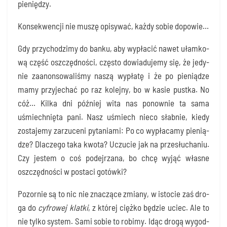
pieniędzy.
Kon­se­kwen­cji nie muszę opi­sy­wać, każ­dy sobie dopowie…
Gdy przy­cho­dzi­my do ban­ku, aby wypła­cić nawet ułam­ko­
wą część oszczęd­no­ści, czę­sto dowia­du­je­my się, że jedy­
nie zaanon­so­wa­li­śmy naszą wypła­tę i że po pie­nią­dze
mamy przy­je­chać po raz kolej­ny, bo w kasie pust­ka. No
cóż… Kil­ka dni póź­niej wita nas ponow­nie ta sama
uśmiech­nię­ta pani. Nasz uśmiech nie­co słab­nie, kie­dy
zosta­je­my zarzu­ce­ni pyta­nia­mi: Po co wypła­ca­my pie­nią­
dze? Dla­cze­go taka kwo­ta? Uczu­cie jak na prze­słu­cha­niu.
Czy jestem o coś podej­rza­na, bo chcę wyjąć wła­sne
oszczęd­no­ści w posta­ci gotówki?
Pozor­nie są to nic nie zna­czą­ce zmia­ny, w isto­cie zaś dro­
ga do
cyfro­wej klat­ki
, z któ­rej cięż­ko będzie uciec. Ale to
nie tyl­ko sys­tem. Sami sobie to robi­my. Idąc dro­gą wygod­