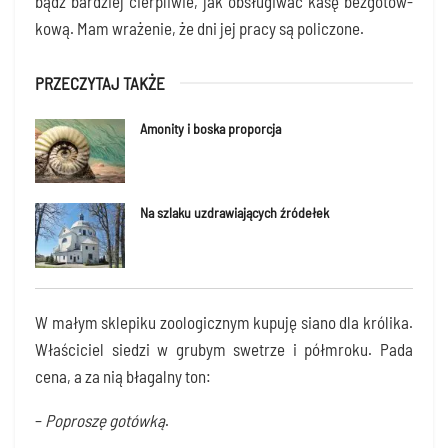
bądź bar­dziej cier­pli­wie, jak obsłu­gi­wać kasę bez­go­tów­
ko­wą. Mam wra­że­nie, że dni jej pra­cy są policzone.
PRZECZYTAJ TAKŻE
Amonity i boska proporcja
Na szlaku uzdrawiających źródełek
W małym skle­pi­ku zoo­lo­gicz­nym kupu­ję sia­no dla kró­li­ka.
Wła­ści­ciel sie­dzi w gru­bym swe­trze i pół­mro­ku. Pada
cena, a za nią bła­gal­ny ton:
–
Popro­szę gotów­ką
.