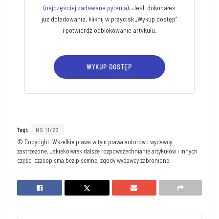
(
naj­czę­ściej zada­wa­ne pyta­nia
). Jeśli doko­na­łeś
już doła­do­wa­nia, klik­nij w przy­cisk „Wykup dostęp”
i potwierdź odblo­ko­wa­nie artykułu.
WYKUP DOSTĘP
Tagi:
NŚ 11/23