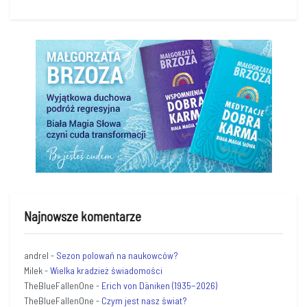
Najnowsze komentarze
andrel
-
Sezon polowań na naukowców?
Milek
-
Wielka kradzież świadomości
TheBlueFallenOne
-
Erich von Däniken (1935−2026)
TheBlueFallenOne
-
Czym jest nasz świat?