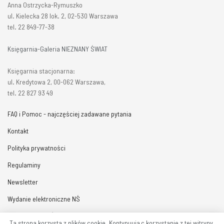
Anna Ostrzycka-Rymuszko
ul. Kielecka 28 lok. 2, 02-530 Warszawa
tel. 22 849-77-38
Księgarnia-Galeria NIEZNANY ŚWIAT
Księgarnia stacjonarna:
ul. Kredytowa 2, 00-062 Warszawa,
tel. 22 827 93 49
FAQ i Pomoc - najczęściej zadawane pytania
Kontakt
Polityka prywatności
Regulaminy
Newsletter
Wydanie elektroniczne NŚ
Prenumerata NŚ
Ta strona korzysta z plików cookie. Kontynuując korzystanie z tej witryny,