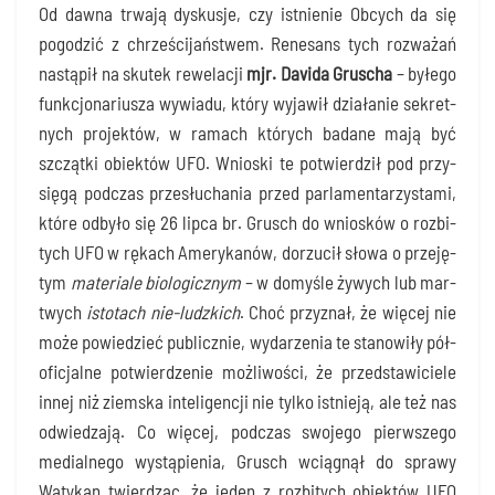
Od daw­na trwa­ją dys­ku­sje, czy ist­nie­nie Obcych da się
pogo­dzić z chrze­ści­jań­stwem. Rene­sans tych roz­wa­żań
nastą­pił na sku­tek rewe­la­cji
mjr. Davi­da Gru­scha
– byłe­go
funk­cjo­na­riu­sza wywia­du, któ­ry wyja­wił dzia­ła­nie sekret­
nych pro­jek­tów, w ramach któ­rych bada­ne mają być
szcząt­ki obiek­tów UFO. Wnio­ski te potwier­dził pod przy­
się­gą pod­czas prze­słu­cha­nia przed par­la­men­ta­rzy­sta­mi,
któ­re odby­ło się 26 lip­ca br. Grusch do wnio­sków o roz­bi­
tych UFO w rękach Ame­ry­ka­nów, dorzu­cił sło­wa o prze­ję­
tym
mate­ria­le
bio­lo­gicz­nym
– w domy­śle żywych lub mar­
twych
isto­tach nie-ludz­kich
. Choć przy­znał, że wię­cej nie
może powie­dzieć publicz­nie, wyda­rze­nia te sta­no­wi­ły pół­
ofi­cjal­ne potwier­dze­nie moż­li­wo­ści, że przed­sta­wi­cie­le
innej niż ziem­ska inte­li­gen­cji nie tyl­ko ist­nie­ją, ale też nas
odwie­dza­ją. Co wię­cej, pod­czas swo­je­go pierw­sze­go
medial­ne­go wystą­pie­nia, Grusch wcią­gnął do spra­wy
Waty­kan twier­dząc, że jeden z roz­bi­tych obiek­tów UFO