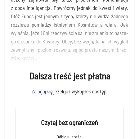
z obcą inte­li­gen­cją. Powróć­my jed­nak do kwe­stii wia­ry.
Otóż Funes jest jed­nym z tych, któ­rzy nie widzą żad­ne­go
roz­zie­wu pomię­dzy ist­nie­niem Kosmi­tów a wia­rą. Jak
wyja­śnia, jeże­li Oni rze­czy­wi­ście są, nie zmie­nia to nasze­
go sto­sun­ku do Stwór­cy: Obcy, bez wzglę­du na ich wygląd
zewnętrz­ny i poziom roz­wo­ju, są po pro­stu naszy­mi brać­
mi w kreacji.
Dalsza treść jest płatna
Zalo­guj się
jeże­li już wyku­pi­łeś dostęp.
Czytaj bez ograniczeń
Odblo­kuj treści