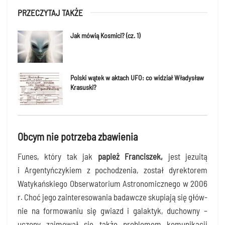
PRZECZYTAJ TAKŻE
Jak mówią Kosmici? (cz. 1)
Polski wątek w aktach UFO: co widział Władysław
Krasuski?
Obcym nie potrzeba zbawienia
Funes, któ­ry tak jak
papież Fran­ci­szek,
jest jezu­itą
i Argen­tyń­czy­kiem z pocho­dze­nia, został dyrek­to­rem
Waty­kań­skie­go Obser­wa­to­rium Astro­no­micz­ne­go w 2006
r. Choć jego zain­te­re­so­wa­nia badaw­cze sku­pia­ją się głów­
nie na for­mo­wa­niu się gwiazd i galak­tyk, duchow­ny –
uczo­ny zaj­mo­wał się tak­że pro­ble­mem komu­ni­ka­cji