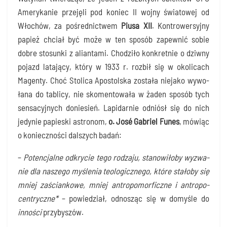
Ame­ry­ka­nie prze­ję­li pod koniec II woj­ny świa­to­wej od
Wło­chów, za pośred­nic­twem
Piu­sa XII
. Kon­tro­wer­syj­ny
papież chciał być może w ten spo­sób zapew­nić sobie
dobre sto­sun­ki z alian­ta­mi. Cho­dzi­ło kon­kret­nie o dziw­ny
pojazd lata­ją­cy, któ­ry w 1933 r. roz­bił się w oko­li­cach
Magen­ty. Choć Sto­li­ca Apo­stol­ska zosta­ła nie­ja­ko wywo­
ła­na do tabli­cy, nie sko­men­to­wa­ła w żaden spo­sób tych
sen­sa­cyj­nych donie­sień. Lapi­dar­nie odniósł się do nich
jedy­nie papie­ski astro­nom,
o. José Gabriel Funes
, mówiąc
o koniecz­no­ści dal­szych badań:
–
Poten­cjal­ne odkry­cie tego rodza­ju, sta­no­wi­ło­by wyzwa­
nie dla nasze­go myśle­nia teo­lo­gicz­ne­go, któ­re sta­ło­by się
mniej zaścian­ko­we, mniej antro­po­mor­ficz­ne i antro­po­
cen­trycz­ne*
– powie­dział, odno­sząc się w domy­śle do
inno­ści
przybyszów.